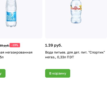
1.39 руб.
-19%
59 руб.
вая негазированная
Вода питьев. для дет. пит. "Спортик"
5л
негаз., 0,33л ПЭТ
у
В корзину