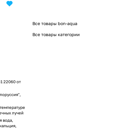
Все товары bon-aqua
Все товары категории
31 22060 от
лоруссия",
 температуре
нечных лучей
 вода,
кальция,