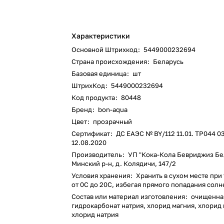
Характеристики
Основной Штрихкод
:
5449000232694
Страна происхождения
:
Беларусь
Базовая единица
:
шт
ШтрихКод
:
5449000232694
Код продукта
:
80448
Бренд
:
bon-aqua
Цвет
:
прозрачный
Сертификат
:
ДС ЕАЭС № BY/112 11.01. ТР044 0
12.08.2020
Производитель
:
УП "Кока-Кола Бевриджиз Бе
Минский р-н, д. Колядичи, 147/2
Условия хранения
:
Хранить в сухом месте при
от 0С до 20С, избегая прямого попадания сол
Состав или материал изготовления
:
очищенная
гидрокарбонат натрия, хлорид магния, хлорид 
хлорид натрия