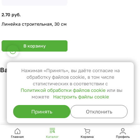
2.70 руб.
Линейка строительная, 30 см
В корзину
Настройки файлов cookie
Функциональные
Эти файлы необходимы для
Вам также может понравиться
Нажимая «Принять», вы даёте согласие на
функционирования сайта и не
обработку файлов cookie, в том числе
могут быть отключены в наших
статистических в соответствии с
Политикой обработки файлов cookie
или вы
системах. Вы можете настроить
можете
Настроить файлы cookie
браузер так, чтобы он блокировал
их или уведомлял вас об их
Принять
Отклонить
использовании, но в таком случае
возможно, что некоторые разделы
сайта не будут работать.
Главная
Каталог
Корзина
Профиль
Статистические