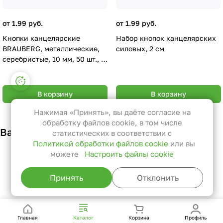
от 1.99 руб.
от 1.99 руб.
Кнопки канцелярские
Набор кнопок канцелярских
BRAUBERG, металлические,
силовых, 2 см
серебристые, 10 мм, 50 шт., в
картонной коробке, 220553
Настройки файлов cookie
В корзину
В корзину
Функциональные
Эти файлы необходимы для
Нажимая «Принять», вы даёте согласие на
функционирования сайта и не
обработку файлов cookie, в том числе
Вам также может понравиться
могут быть отключены в наших
статистических в соответствии с
Политикой обработки файлов cookie
или вы
системах. Вы можете настроить
можете
Настроить файлы cookie
браузер так, чтобы он блокировал
их или уведомлял вас об их
Принять
Отклонить
использовании, но в таком случае
возможно, что некоторые разделы
сайта не будут работать.
Главная
Каталог
Корзина
Профиль
Статистические