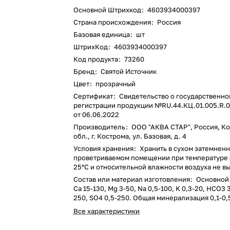
Основной Штрихкод
:
4603934000397
Страна происхождения
:
Россия
Базовая единица
:
шт
ШтрихКод
:
4603934000397
Код продукта
:
73260
Бренд
:
Святой Источник
Цвет
:
прозрачный
Сертификат
:
Свидетельство о государственно
регистрации продукции №RU.44.КЦ.01.005.R.0
от 06.06.2022
Производитель
:
ООО "АКВА СТАР", Россия, К
обл., г. Кострома, ул. Базовая, д. 4
Условия хранения
:
Хранить в сухом затемнен
проветриваемом помещении при температуре о
25°C и относительной влажности воздуха не 
Состав или материал изготовления
:
Основной 
Ca 15-130, Mg 3-50, Na 0,5-100, K 0,3-20, HCO3 3
250, SO4 0,5-250. Общая минерализация 0,1-0,5
Все характеристики