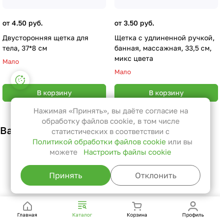
от 4.50 руб.
от 3.50 руб.
Двусторонняя щетка для
Щетка с удлиненной ручкой,
тела, 37*8 см
банная, массажная, 33,5 см,
микс цвета
Мало
Мало
Настройки файлов cookie
В корзину
В корзину
Функциональные
Эти файлы необходимы для
Нажимая «Принять», вы даёте согласие на
функционирования сайта и не
обработку файлов cookie, в том числе
Вам также может понравиться
могут быть отключены в наших
статистических в соответствии с
Политикой обработки файлов cookie
или вы
системах. Вы можете настроить
можете
Настроить файлы cookie
браузер так, чтобы он блокировал
их или уведомлял вас об их
Принять
Отклонить
использовании, но в таком случае
возможно, что некоторые разделы
сайта не будут работать.
Главная
Каталог
Корзина
Профиль
Статистические