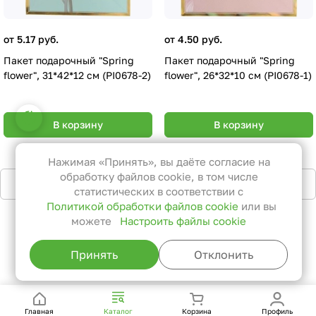
от 5.17 руб.
от 4.50 руб.
Пакет подарочный "Spring
Пакет подарочный "Spring
flower", 31*42*12 см (PI0678-2)
flower", 26*32*10 см (PI0678-1)
Настройки файлов cookie
В корзину
В корзину
Функциональные
Эти файлы необходимы для
Нажимая «Принять», вы даёте согласие на
функционирования сайта и не
обработку файлов cookie, в том числе
Загрузить еще
могут быть отключены в наших
статистических в соответствии с
Политикой обработки файлов cookie
или вы
системах. Вы можете настроить
можете
Настроить файлы cookie
браузер так, чтобы он блокировал
1
2
...
5
их или уведомлял вас об их
Принять
Отклонить
использовании, но в таком случае
возможно, что некоторые разделы
сайта не будут работать.
Главная
Каталог
Корзина
Профиль