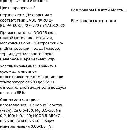
Бренд
:
Святой Источник
Цвет
:
прозрачный
Все товары Святой Источник
Сертификат
:
Декларация о
соответствии ЕАЭС № RU Д-
Все товары категории
RU.PA02.B.52276/22 от 17.03.2022
Производитель
:
ООО "Завод
Святой Источник", РОССИЯ,
Московская обл., Дмитровский р-
н, Дмитровский г. о., д. Глазово,
тер. индустриального парка
Северное Шереметьево, стр.
Условия хранения
:
Хранить в
сухом затемненном
проветриваемом помещении при
температуре от 2°C до 25°C и
относительной влажности воздуха
не выше 85%
Состав или материал
изготовления
:
Основной состав
(мг/л): Ca 0,5-130; Mg 0,5-50; Na
0,2-100; K 0,1-20; HCO3 5-350; Cl
0,5-200; SO4 0,5-200. Общая
минерализация 0,05-1,0 г/л.