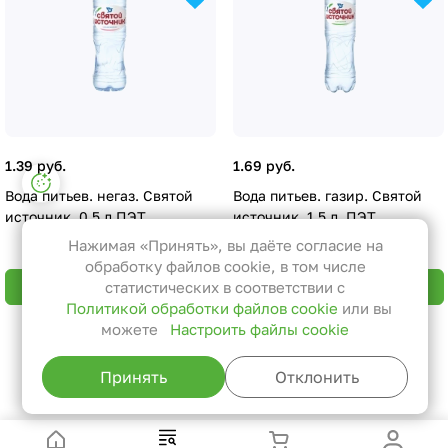
1.39 руб.
1.69 руб.
Настройки файлов cookie
Вода питьев. негаз. Святой
Вода питьев. газир. Святой
Функциональные
источник, 0,5 л ПЭТ
источник, 1,5 л. ПЭТ
Эти файлы необходимы для
Нажимая «Принять», вы даёте согласие на
функционирования сайта и не
обработку файлов cookie, в том числе
могут быть отключены в наших
В корзину
В корзину
статистических в соответствии с
Политикой обработки файлов cookie
или вы
системах. Вы можете настроить
можете
Настроить файлы cookie
браузер так, чтобы он блокировал
Назад к списку
их или уведомлял вас об их
Принять
Отклонить
использовании, но в таком случае
возможно, что некоторые разделы
сайта не будут работать.