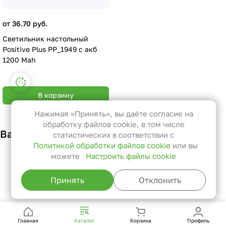
от 36.70 руб.
Светильник настольный
Positive Plus PP_1949 c акб
1200 Mah
Настройки файлов cookie
В корзину
Функциональные
Эти файлы необходимы для
Нажимая «Принять», вы даёте согласие на
функционирования сайта и не
обработку файлов cookie, в том числе
Вам также может понравиться
могут быть отключены в наших
статистических в соответствии с
Политикой обработки файлов cookie
или вы
системах. Вы можете настроить
можете
Настроить файлы cookie
браузер так, чтобы он блокировал
их или уведомлял вас об их
Принять
Отклонить
использовании, но в таком случае
возможно, что некоторые разделы
сайта не будут работать.
Главная
Каталог
Корзина
Профиль
Статистические