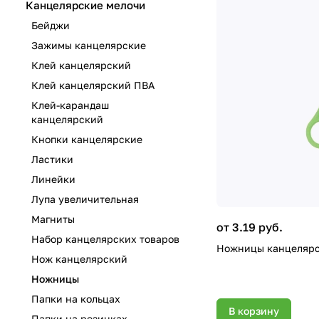
Канцелярские мелочи
Бейджи
Зажимы канцелярские
Клей канцелярский
Клей канцелярский ПВА
Клей-карандаш
канцелярский
Кнопки канцелярские
Ластики
Линейки
Лупа увеличительная
Магниты
от 3.19 руб.
Набор канцелярских товаров
Ножницы канцелярски
Нож канцелярский
Ножницы
Папки на кольцах
В корзину
Папки на резинках