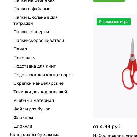
Папки с файлами
Папки школьные для
Рекламная игра
тетрадей
Папки-конверты
Папки-скоросшиватели
Пенал
Планшеты
Подставка для книг
Подставки для канцтоваров
Скрепки канцелярские
Точилки для карандашей
Учебный материал
Файлы для бумаг
Фликеры
Циркули
от 4.99 руб.
Канцтовары бумажные
Набор ножниц униве