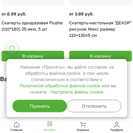
от 6.99 руб.
от 3.89 руб.
Скатерть одноразовая Plushe
Скатерть-настольная "ДЕКОР"
(110*180) 25 мкм, 5 шт
рисунок Микс размер
110×130±5 см
Настройки файлов cookie
В корзину
В корзину
Функциональные
Эти файлы необходимы для
Нажимая «Принять», вы даёте согласие на
функционирования сайта и не
обработку файлов cookie, в том числе
Вам также может понравиться
могут быть отключены в наших
статистических в соответствии с
Политикой обработки файлов cookie
или вы
системах. Вы можете настроить
можете
Настроить файлы cookie
браузер так, чтобы он блокировал
их или уведомлял вас об их
Принять
Отклонить
использовании, но в таком случае
возможно, что некоторые разделы
сайта не будут работать.
Главная
Каталог
Корзина
Профиль
Статистические