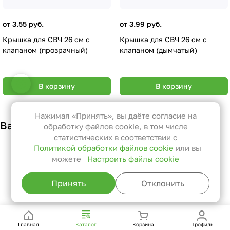
от 3.55 руб.
от 3.99 руб.
Крышка для СВЧ 26 см с
Крышка для СВЧ 26 см с
клапаном (прозрачный)
клапаном (дымчатый)
Настройки файлов cookie
В корзину
В корзину
Функциональные
Эти файлы необходимы для
Нажимая «Принять», вы даёте согласие на
Вам также может понравиться
функционирования сайта и не
обработку файлов cookie, в том числе
могут быть отключены в наших
статистических в соответствии с
Политикой обработки файлов cookie
или вы
системах. Вы можете настроить
можете
Настроить файлы cookie
браузер так, чтобы он блокировал
их или уведомлял вас об их
Принять
Отклонить
использовании, но в таком случае
возможно, что некоторые разделы
сайта не будут работать.
Главная
Каталог
Корзина
Профиль
Статистические