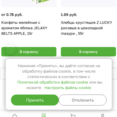
от 0.78 руб.
1.99 руб.
Конфеты желейные с
Хлебцы хрустящие Z LUCKY
ароматом яблока JELAXY
рисовые в шоколадной
BELTS APPLE, 15г
глазури , 55г
Настройки файлов cookie
В корзину
В корзину
Функциональные
Эти файлы необходимы для
Нажимая «Принять», вы даёте согласие на
функционирования сайта и не
обработку файлов cookie, в том числе
Загрузить еще
могут быть отключены в наших
статистических в соответствии с
Политикой обработки файлов cookie
или вы
системах. Вы можете настроить
можете
Настроить файлы cookie
браузер так, чтобы он блокировал
1
2
...
29
их или уведомлял вас об их
Принять
Отклонить
использовании, но в таком случае
возможно, что некоторые разделы
сайта не будут работать.