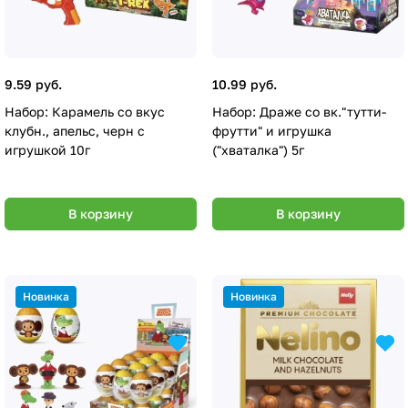
9.59 руб.
10.99 руб.
Набор: Карамель со вкус
Набор: Драже со вк."тутти-
клубн., апельс, черн с
фрутти" и игрушка
игрушкой 10г
("хваталка") 5г
В корзину
В корзину
Новинка
Новинка