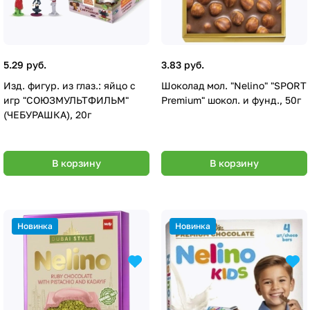
5.29 руб.
3.83 руб.
Изд. фигур. из глаз.: яйцо с
Шоколад мол. "Nelino" "SPORT
игр "СОЮЗМУЛЬТФИЛЬМ"
Premium" шокол. и фунд., 50г
(ЧЕБУРАШКА), 20г
В корзину
В корзину
Новинка
Новинка