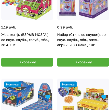
1.19 руб.
0.99 руб.
Жев. конф. (ВЗРЫВ МОЗГА )
Набор (Стиль со вкусом): со
со вкус. клубн., голуб., ябл.,
вкус. клубн., ябл., апел.,
лим. 10г
абрик. и 3D накл., 10г
В корзину
В корзину
Новинка
Новинка