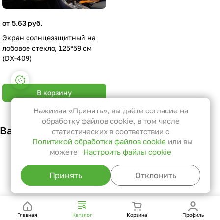
от 5.63 руб.
Экран солнцезащитный на
лобовое стекло, 125*59 см
(DX-409)
Настройки файлов cookie
В корзину
Функциональные
Эти файлы необходимы для
Нажимая «Принять», вы даёте согласие на
функционирования сайта и не
обработку файлов cookie, в том числе
Вам также может понравиться
могут быть отключены в наших
статистических в соответствии с
Политикой обработки файлов cookie
или вы
системах. Вы можете настроить
можете
Настроить файлы cookie
браузер так, чтобы он блокировал
их или уведомлял вас об их
Принять
Отклонить
использовании, но в таком случае
возможно, что некоторые разделы
сайта не будут работать.
Главная
Каталог
Корзина
Профиль
Статистические