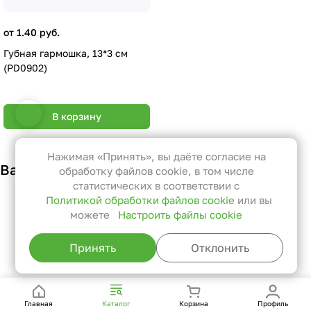
от 1.40 руб.
Губная гармошка, 13*3 см
(PD0902)
Настройки файлов cookie
В корзину
Функциональные
Эти файлы необходимы для
Нажимая «Принять», вы даёте согласие на
Вам также может понравиться
функционирования сайта и не
обработку файлов cookie, в том числе
могут быть отключены в наших
статистических в соответствии с
Политикой обработки файлов cookie
или вы
системах. Вы можете настроить
можете
Настроить файлы cookie
браузер так, чтобы он блокировал
их или уведомлял вас об их
Принять
Отклонить
использовании, но в таком случае
возможно, что некоторые разделы
сайта не будут работать.
Главная
Каталог
Корзина
Профиль
Статистические