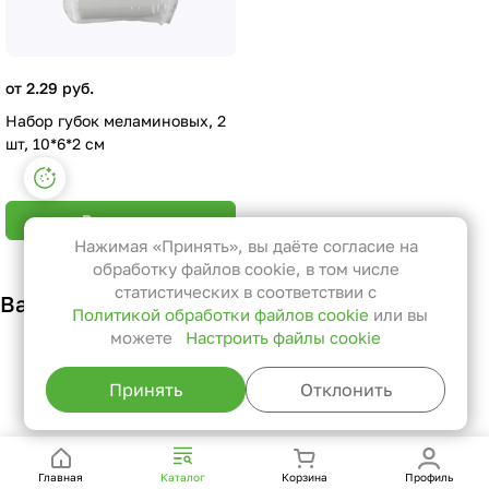
от 2.29 руб.
Набор губок меламиновых, 2
шт, 10*6*2 см
Настройки файлов cookie
Функциональные
В корзину
Эти файлы необходимы для
Нажимая «Принять», вы даёте согласие на
функционирования сайта и не
обработку файлов cookie, в том числе
могут быть отключены в наших
статистических в соответствии с
Вам также может понравиться
Политикой обработки файлов cookie
или вы
системах. Вы можете настроить
можете
Настроить файлы cookie
браузер так, чтобы он блокировал
их или уведомлял вас об их
Принять
Отклонить
использовании, но в таком случае
возможно, что некоторые разделы
сайта не будут работать.
Главная
Каталог
Корзина
Профиль
Статистические