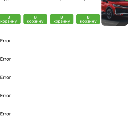
airy
"Candy
Увлажнени
ая вода
омашка и
pink", цв.
е и
гиалуронов
итамин Е,
черный, 5
тонизирова
ая, 600 мл
В
В
В
В
корзину
корзину
корзину
корзину
50мл
шт.
ние Sanfito
(PD1109)
, 1 л
Error
Error
Error
Error
Error