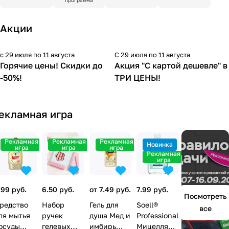
программа
Акции
с 29 июля по 11 августа
С 29 июля по 11 августа
-50%
Горячие цены! Скидки до
Акция "С картой дешевле" в
-50%!
ТРИ ЦЕНЫ!
екламная игра
Рекламная
Рекламная
Рекламная
Новинка
игра
игра
игра
Рекламная
игра
.99 руб.
6.50 руб.
от 7.49 руб.
7.99 руб.
Посмотреть
редство
Набор
Гель для
Soell®
все
ля мытья
ручек
душа Мед и
Professional
осуды
гелевых
имбирь
Мицеллярн