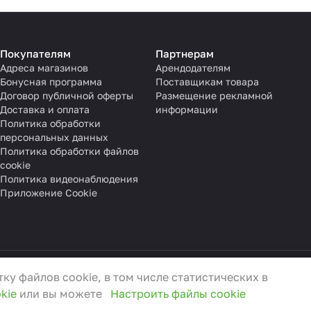
Покупателям
Партнерам
Адреса магазинов
Арендодателям
Бонусная программа
Поставщикам товара
Договор публичной оферты
Размещение рекламной
Доставка и оплата
информации
Политика обработки
персональных данных
Политика обработки файлов
cookie
Политика видеонаблюдения
Приложение Cookie
ку файлов cookie, в том числе статистических в
3.01.2022 г.
kie
или вы можете
Настроить файлы cookie
0
, e-mail:
info@3ceni.by
ения граждан
anti-corruption@3ceni.by
а и не могут быть отключены в наших системах. Вы мо