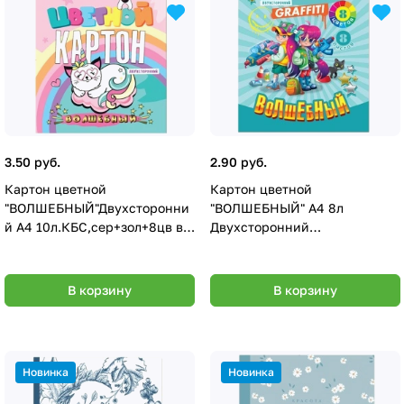
3.50 руб.
2.90 руб.
Картон цветной
Картон цветной
"ВОЛШЕБНЫЙ"Двухсторонни
"ВОЛШЕБНЫЙ" А4 8л
й А4 10л.КБС,сер+зол+8цв в
Двухсторонний
асс-те ПХ, 10-3147
КБС,сер+зол+6цв в асс-те
Дву ПХ, 08-3146
В корзину
В корзину
Новинка
Новинка