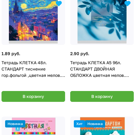
1.89 руб.
2.90 руб.
Тетрадь КЛЕТКА 48л.
Тетрадь КЛЕТКА А5 96л.
СТАНДАРТ тиснение
СТАНДАРТ ДВОЙНАЯ
гор.фольгой ,цветная мелов.
ОБЛОЖКА цветная мелов.
обл.,софтач в асс-те ПХ, Т48-
обл., мат ламин ПХ, Т96-3088
3090
В корзину
В корзину
Новинка
Хит
Новинка