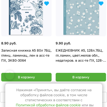
8.90 руб.
9.90 руб.
Записная книжка А5 80л 7БЦ,
ЕЖЕДНЕВНИК А5, 128л.7БЦ,
глянц. ламинац, лен в асс-те
гл.ламин, цвет.мелов обл.,
ПХ, ЗК80-3064
недатиров. в асс-те ПХ, 128-
3063
Настройки файлов cookie
В корзину
В корзину
Функциональные
Эти файлы необходимы для
Нажимая «Принять», вы даёте согласие на
функционирования сайта и не
обработку файлов cookie, в том числе
Загрузить еще
могут быть отключены в наших
статистических в соответствии с
Политикой обработки файлов cookie
или вы
системах. Вы можете настроить