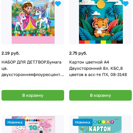
2.19 руб.
2.75 руб.
НАБОР ДЛЯ ДЕТ.ТВОР.Бумага
Картон цветной А4
цв.
Двухсторонний 8л. КБС,8
двухсторонняяфлоуресцент
цветов в асс-те ПХ, 08-3148
8л,8цв мелов.бум 08-3158
В корзину
В корзину
Новинка
Новинка