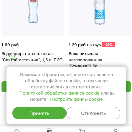
1.69 руб.
1.29 руб.
-19%
1.59 руб.
Вода прир. питьев. негаз.
Вода питьевая
Настройки файлов cookie
"Святой источник", 1,5 л. ПЭТ
негазированная
Функциональные
"Бонаква"0,5л
Эти файлы необходимы для
Нажимая «Принять», вы даёте согласие на
функционирования сайта и не
обработку файлов cookie, в том числе
могут быть отключены в наших
В корзину
В корзину
статистических в соответствии с
Политикой обработки файлов cookie
или вы
системах. Вы можете настроить
можете
Настроить файлы cookie
браузер так, чтобы он блокировал
Назад к списку
их или уведомлял вас об их
Принять
Отклонить
использовании, но в таком случае
возможно, что некоторые разделы
сайта не будут работать.