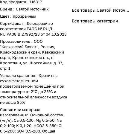
Код продукта
:
116317
Бренд
:
Святой Источник
Все товары Святой Источник
Цвет
:
прозрачный
Все товары категории
Сертификат
:
Декларация о
соответствии ЕАЭС № RU Д-
RU.PA08.B.27992/23 от 04.10.2023
Производитель
:
ООО
"Кавказский Бювет", Россия,
Краснодарский край, Кавказский
м.р-н, Кропоткинское г.п., г.
Кропоткин, ул. Шоссейная, д. 17,
стр. 1
Условия хранения
:
Хранить в
сухом затемненном
проветриваемом помещении при
температуре от 2°C до 25°C и
относительной влажности воздуха
не выше 85%
Состав или материал
изготовления
:
Основной состав
(мг/л): Ca 0,5-130; Mg 0,5-50; Na
0,2-100; K 0,1-20; HCO3 5-350; Cl
0,5-200; SO4 0,5-200. Общая