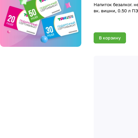
Напиток безалког. н
вк. вишни, 0.50 л П
В корзину