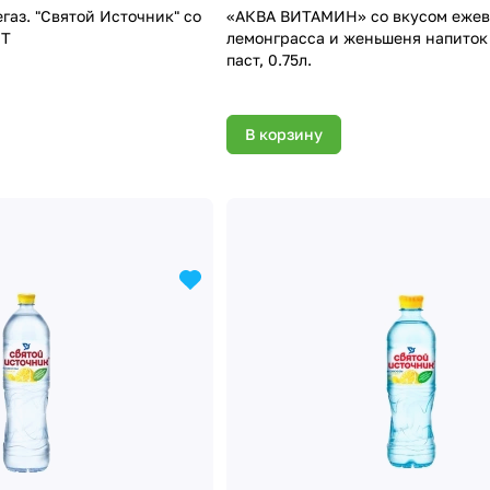
егаз. "Святой Источник" со
«АКВА ВИТАМИН» со вкусом ежев
ЭТ
лемонграсса и женьшеня напиток 
паст, 0.75л.
В корзину