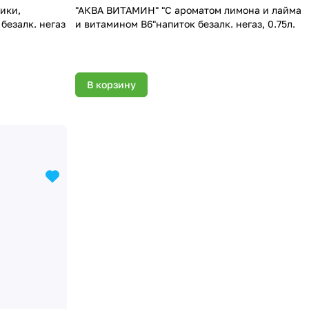
ики,
"АКВА ВИТАМИН" "С ароматом лимона и лайма
безалк. негаз
и витамином B6"напиток безалк. негаз, 0.75л.
В корзину