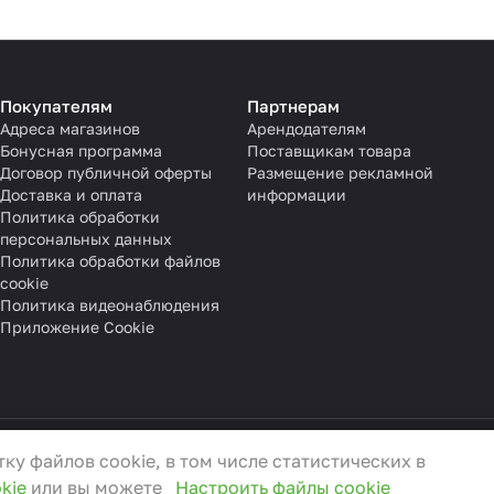
Покупателям
Партнерам
Адреса магазинов
Арендодателям
Бонусная программа
Поставщикам товара
Договор публичной оферты
Размещение рекламной
Доставка и оплата
информации
Политика обработки
персональных данных
Политика обработки файлов
cookie
Политика видеонаблюдения
Приложение Cookie
ку файлов cookie, в том числе статистических в
3.01.2022 г.
kie
или вы можете
Настроить файлы cookie
0
, e-mail:
info@3ceni.by