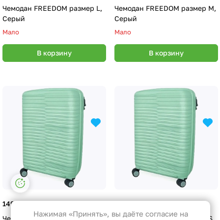
Чемодан FREEDOM размер L,
Чемодан FREEDOM размер M,
Серый
Серый
Мало
Мало
В корзину
В корзину
Настройки файлов cookie
Функциональные
149 руб.
99 руб.
Эти файлы необходимы для
Нажимая «Принять», вы даёте согласие на
Чемодан FREEDOM размер M,
Чемодан FREEDOM размер S,