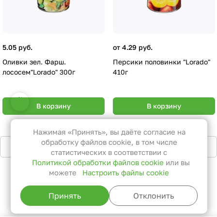
5.05 руб.
от 4.29 руб.
Оливки зел. Фарш.
Персики половинки "Lorado"
лососем"Lorado" 300г
410г
Настройки файлов cookie
В корзину
В корзину
Функциональные
Эти файлы необходимы для
Нажимая «Принять», вы даёте согласие на
функционирования сайта и не
обработку файлов cookie, в том числе
Загрузить еще
могут быть отключены в наших
статистических в соответствии с
Политикой обработки файлов cookie
или вы
системах. Вы можете настроить
можете
Настроить файлы cookie
браузер так, чтобы он блокировал
1
2
их или уведомлял вас об их
Принять
Отклонить
использовании, но в таком случае
возможно, что некоторые разделы