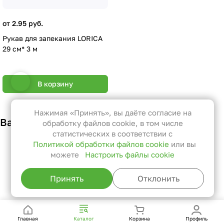
от 2.95 руб.
Рукав для запекания LORICA
29 см* 3 м
Настройки файлов cookie
В корзину
Функциональные
Эти файлы необходимы для
Нажимая «Принять», вы даёте согласие на
Вам также может понравиться
функционирования сайта и не
обработку файлов cookie, в том числе
могут быть отключены в наших
статистических в соответствии с
Политикой обработки файлов cookie
или вы
системах. Вы можете настроить
можете
Настроить файлы cookie
браузер так, чтобы он блокировал
их или уведомлял вас об их
Принять
Отклонить
использовании, но в таком случае
возможно, что некоторые разделы
сайта не будут работать.
Главная
Каталог
Корзина
Профиль
Статистические