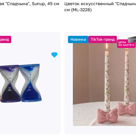
"Спадчына", Sunup, 45 см
Цветок искусственный "Спадчына",
см (ML-3228)
тренд
Новинка
TikTok-тренд