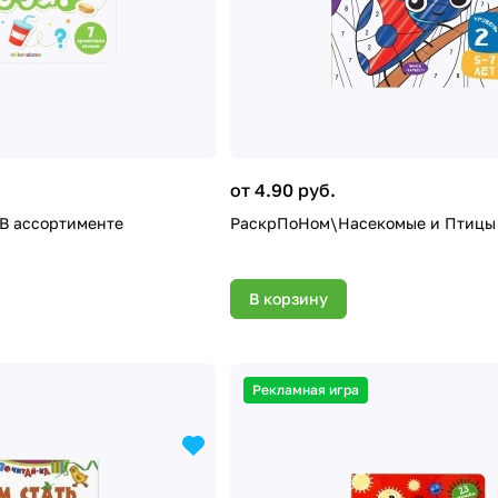
от 4.90 руб.
 В ассортименте
РаскрПоНом\Насекомые и Птицы
В корзину
Рекламная игра