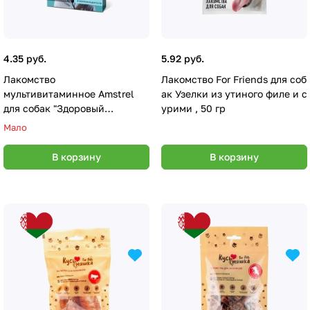
4.35 руб.
5.92 руб.
Лакомство
Лакомство For Friends для соб
мультивитаминное Amstrel
ак Узелки из утиного филе и с
для собак "Здоровый
урими , 50 гр
иммунитет", 90 таб.
Мало
В корзину
В корзину