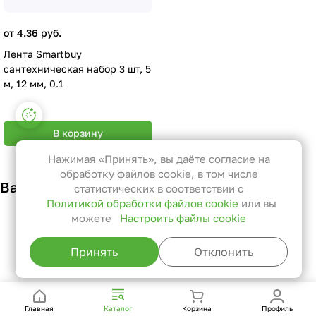
от 4.36 руб.
Лента Smartbuy
сантехническая набор 3 шт, 5
м, 12 мм, 0.1
Настройки файлов cookie
В корзину
Функциональные
Эти файлы необходимы для
Нажимая «Принять», вы даёте согласие на
функционирования сайта и не
обработку файлов cookie, в том числе
Вам также может понравиться
могут быть отключены в наших
статистических в соответствии с
Политикой обработки файлов cookie
или вы
системах. Вы можете настроить
можете
Настроить файлы cookie
браузер так, чтобы он блокировал
их или уведомлял вас об их
Принять
Отклонить
использовании, но в таком случае
возможно, что некоторые разделы
сайта не будут работать.
Главная
Каталог
Корзина
Профиль
Статистические