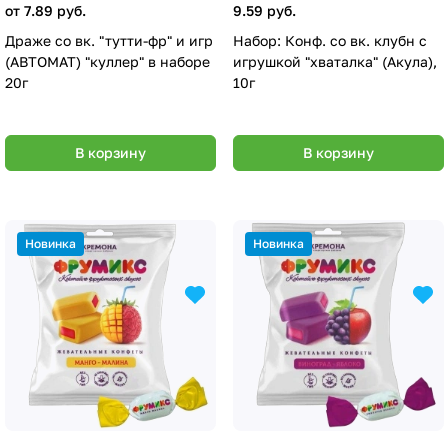
от 7.89 руб.
9.59 руб.
Драже со вк. "тутти-фр" и игр
Набор: Конф. со вк. клубн с
(АВТОМАТ) "куллер" в наборе
игрушкой "хваталка" (Акула),
20г
10г
В корзину
В корзину
Новинка
Новинка