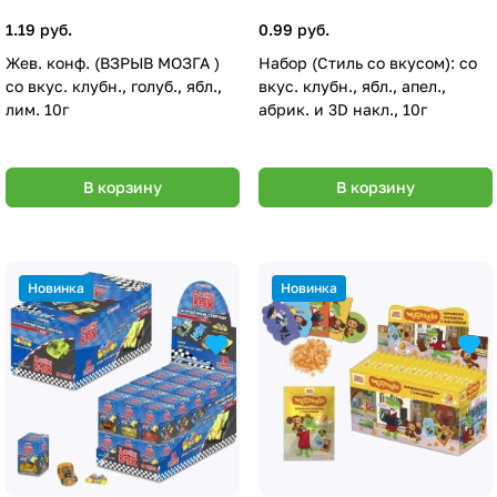
1.19 руб.
0.99 руб.
Жев. конф. (ВЗРЫВ МОЗГА )
Набор (Стиль со вкусом): со
со вкус. клубн., голуб., ябл.,
вкус. клубн., ябл., апел.,
лим. 10г
абрик. и 3D накл., 10г
В корзину
В корзину
Новинка
Новинка