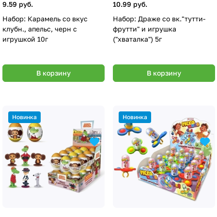
9.59 руб.
10.99 руб.
Набор: Карамель со вкус
Набор: Драже со вк."тутти-
клубн., апельс, черн с
фрутти" и игрушка
игрушкой 10г
("хваталка") 5г
В корзину
В корзину
Новинка
Новинка