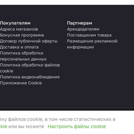
Покупателям
Партнерам
Адреса магазинов
Арендодателям
Бонусная программа
Поставщикам товара
Договор публичной оферты
Размещение рекламной
Доставка и оплата
информации
Политика обработки
персональных данных
Политика обработки файлов
cookie
Политика видеонаблюдения
Приложение Cookie
ку файлов cookie, в том числе статистических в
3.01.2022 г.
kie
или вы можете
Настроить файлы cookie
0
, e-mail:
info@3ceni.by
ения граждан
anti-corruption@3ceni.by
а и не могут быть отключены в наших системах. Вы мо