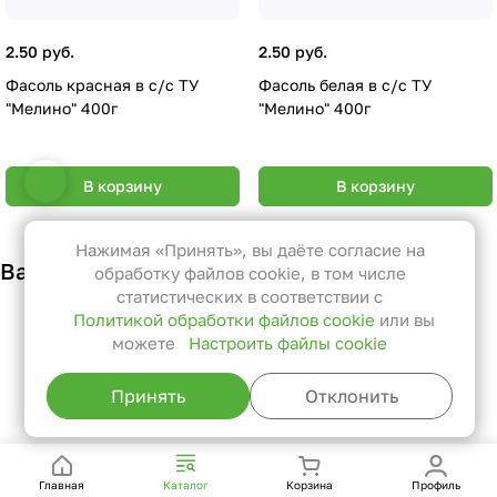
2.50 руб.
2.50 руб.
Фасоль красная в с/с ТУ
Фасоль белая в с/с ТУ
"Мелино" 400г
"Мелино" 400г
Настройки файлов cookie
В корзину
В корзину
Функциональные
Эти файлы необходимы для
Нажимая «Принять», вы даёте согласие на
Вам также может понравиться
функционирования сайта и не
обработку файлов cookie, в том числе
могут быть отключены в наших
статистических в соответствии с
Политикой обработки файлов cookie
или вы
системах. Вы можете настроить
можете
Настроить файлы cookie
браузер так, чтобы он блокировал
их или уведомлял вас об их
Принять
Отклонить
использовании, но в таком случае
возможно, что некоторые разделы
сайта не будут работать.
Главная
Каталог
Корзина
Профиль
Статистические