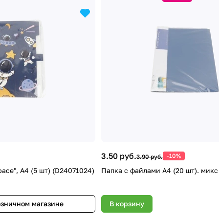
3.50 руб.
-10%
3.90 руб.
ace", А4 (5 шт) (D24071024)
Папка с файлами А4 (20 шт). микс
озничном магазине
В корзину