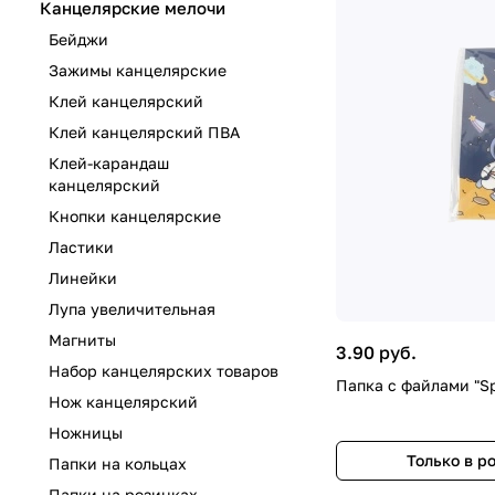
Канцелярские мелочи
Бейджи
Зажимы канцелярские
Клей канцелярский
Клей канцелярский ПВА
Клей-карандаш
канцелярский
Кнопки канцелярские
Ластики
Линейки
Лупа увеличительная
Магниты
3.90 руб.
Набор канцелярских товаров
Папка с файлами "Sp
Нож канцелярский
Ножницы
Только в р
Папки на кольцах
Папки на резинках