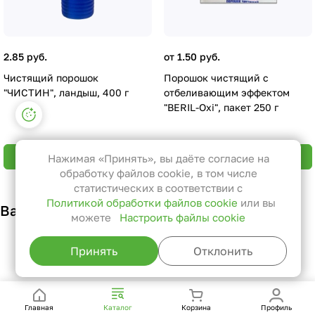
2.85 руб.
от 1.50 руб.
Чистящий порошок
Порошок чистящий с
"ЧИСТИН", ландыш, 400 г
отбеливающим эффектом
"BERIL-Oxi", пакет 250 г
Настройки файлов cookie
Функциональные
Эти файлы необходимы для
В корзину
В корзину
Нажимая «Принять», вы даёте согласие на
функционирования сайта и не
обработку файлов cookie, в том числе
могут быть отключены в наших
статистических в соответствии с
Политикой обработки файлов cookie
или вы
системах. Вы можете настроить
Вам также может понравиться
можете
Настроить файлы cookie
браузер так, чтобы он блокировал
их или уведомлял вас об их
Принять
Отклонить
использовании, но в таком случае
возможно, что некоторые разделы
сайта не будут работать.
Главная
Каталог
Корзина
Профиль
Статистические