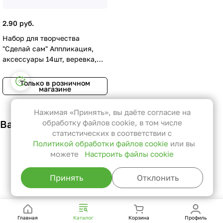
2.90 руб.
Набор для творчества
"Сделай сам" Аппликация,
аксессуары 14шт, веревка,
длина 1,8м, материал EVA
Настройки файлов cookie
Только в розничном
магазине
Функциональные
Эти файлы необходимы для
Нажимая «Принять», вы даёте согласие на
функционирования сайта и не
Вам также может понравиться
обработку файлов cookie, в том числе
могут быть отключены в наших
статистических в соответствии с
Политикой обработки файлов cookie
или вы
системах. Вы можете настроить
можете
Настроить файлы cookie
браузер так, чтобы он блокировал
их или уведомлял вас об их
Принять
Отклонить
использовании, но в таком случае
возможно, что некоторые разделы
сайта не будут работать.
Главная
Каталог
Корзина
Профиль
Статистические