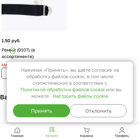
1.50 руб.
Настройки файлов cookie
Ремни (0107) (в
ассортименте)
Функциональные
Мало
Эти файлы необходимы для
Нажимая «Принять», вы даёте согласие на
Только в розничном
функционирования сайта и не
магазине
обработку файлов cookie, в том числе
могут быть отключены в наших
статистических в соответствии с
Политикой обработки файлов cookie
или вы
системах. Вы можете настроить
Вам также может понравиться
можете
Настроить файлы cookie
браузер так, чтобы он блокировал
их или уведомлял вас об их
Принять
Отклонить
использовании, но в таком случае
возможно, что некоторые разделы
сайта не будут работать.
Главная
Каталог
Корзина
Профиль
Статистические