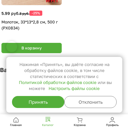
5.99 руб.
-25%
8 руб.
Молоток, 33*13*2,8 см, 500 г
(PX0834)
Настройки файлов cookie
В корзину
Функциональные
Эти файлы необходимы для
Нажимая «Принять», вы даёте согласие на
Вам также может понравиться
функционирования сайта и не
обработку файлов cookie, в том числе
могут быть отключены в наших
статистических в соответствии с
Политикой обработки файлов cookie
или вы
системах. Вы можете настроить
можете
Настроить файлы cookie
браузер так, чтобы он блокировал
их или уведомлял вас об их
Принять
Отклонить
использовании, но в таком случае
возможно, что некоторые разделы
сайта не будут работать.
Главная
Каталог
Корзина
Профиль
Статистические