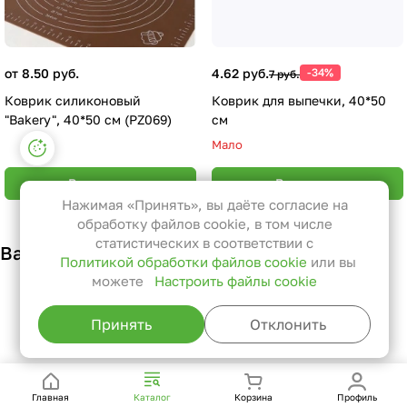
от 8.50 руб.
4.62 руб.
-34%
7 руб.
Коврик силиконовый
Коврик для выпечки, 40*50
"Bakery", 40*50 см (PZ069)
см
Настройки файлов cookie
Мало
Функциональные
В корзину
В корзину
Эти файлы необходимы для
Нажимая «Принять», вы даёте согласие на
функционирования сайта и не
обработку файлов cookie, в том числе
могут быть отключены в наших
статистических в соответствии с
Вам также может понравиться
Политикой обработки файлов cookie
или вы
системах. Вы можете настроить
можете
Настроить файлы cookie
браузер так, чтобы он блокировал
их или уведомлял вас об их
Принять
Отклонить
использовании, но в таком случае
возможно, что некоторые разделы
сайта не будут работать.
Главная
Каталог
Корзина
Профиль
Статистические