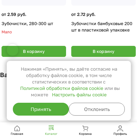
от 2.59 руб.
от 2.72 руб.
Зубочистки, 280-300 шт
Зубочистки бамбуковые 200
шт в пластиковой упаковке
Мало
Настройки файлов cookie
В корзину
В корзину
Функциональные
Эти файлы необходимы для
Нажимая «Принять», вы даёте согласие на
Вам также может понравиться
функционирования сайта и не
обработку файлов cookie, в том числе
могут быть отключены в наших
статистических в соответствии с
Политикой обработки файлов cookie
или вы
системах. Вы можете настроить
можете
Настроить файлы cookie
браузер так, чтобы он блокировал
их или уведомлял вас об их
Принять
Отклонить
использовании, но в таком случае
возможно, что некоторые разделы
сайта не будут работать.
Главная
Каталог
Корзина
Профиль
Статистические