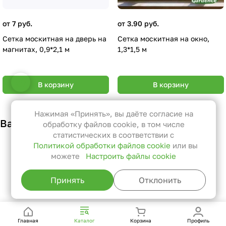
от 7 руб.
от 3.90 руб.
Сетка москитная на дверь на
Сетка москитная на окно,
магнитах, 0,9*2,1 м
1,3*1,5 м
Настройки файлов cookie
В корзину
В корзину
Функциональные
Эти файлы необходимы для
Нажимая «Принять», вы даёте согласие на
Вам также может понравиться
функционирования сайта и не
обработку файлов cookie, в том числе
могут быть отключены в наших
статистических в соответствии с
Политикой обработки файлов cookie
или вы
системах. Вы можете настроить
можете
Настроить файлы cookie
браузер так, чтобы он блокировал
их или уведомлял вас об их
Принять
Отклонить
использовании, но в таком случае
возможно, что некоторые разделы
сайта не будут работать.
Главная
Каталог
Корзина
Профиль
Статистические