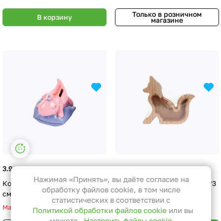
Только в розничном
В корзину
магазине
Настройки файлов cookie
Функциональные
3.99 руб.
5.35 руб.
Эти файлы необходимы для
Нажимая «Принять», вы даёте согласие на
Копилка "Дракоша", 10*8,5*8
Копилка "Лисичка", 18,5*20*3
функционирования сайта и не
обработку файлов cookie, в том числе
см
см
могут быть отключены в наших
статистических в соответствии с
Мало
Мало
Политикой обработки файлов cookie
или вы
системах. Вы можете настроить
можете
Настроить файлы cookie