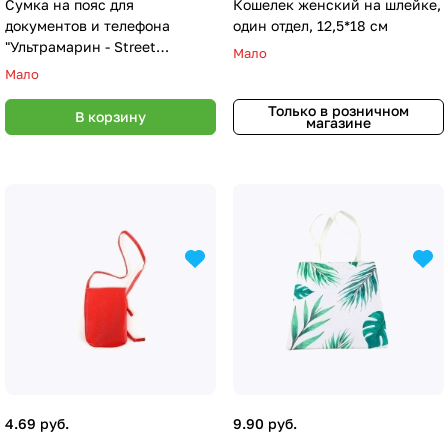
Сумка на пояс для
Кошелек женский на шлейке,
документов и телефона
один отдел, 12,5*18 см
"Ультрамарин - Street
Мало
sports",микс 4 цвета,
Мало
34*11,5*19,5см
Только в розничном
В корзину
магазине
4.69 руб.
9.90 руб.