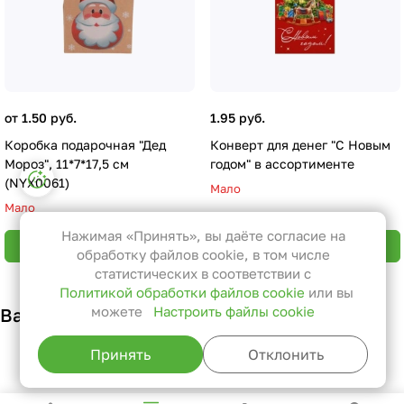
от 1.50 руб.
1.95 руб.
Коробка подарочная "Дед
Конверт для денег "С Новым
Мороз", 11*7*17,5 см
годом" в ассортименте
Настройки файлов cookie
(NYX0061)
Мало
Функциональные
Мало
Эти файлы необходимы для
Нажимая «Принять», вы даёте согласие на
В корзину
В корзину
функционирования сайта и не
обработку файлов cookie, в том числе
могут быть отключены в наших
статистических в соответствии с
Политикой обработки файлов cookie
или вы
системах. Вы можете настроить
можете
Настроить файлы cookie
Вам также может понравиться
браузер так, чтобы он блокировал
их или уведомлял вас об их
Принять
Отклонить
использовании, но в таком случае
возможно, что некоторые разделы
сайта не будут работать.