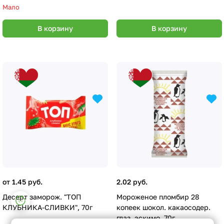
Мало
В корзину
В корзину
от 1.45 руб.
2.02 руб.
Настройки файлов cookie
Десерт заморож. "ТОП
Мороженое пломбир 28
КЛУБНИКА-СЛИВКИ", 70г
копеек шокол. какаосодер.
Функциональные
глаз. эскимо, 70г