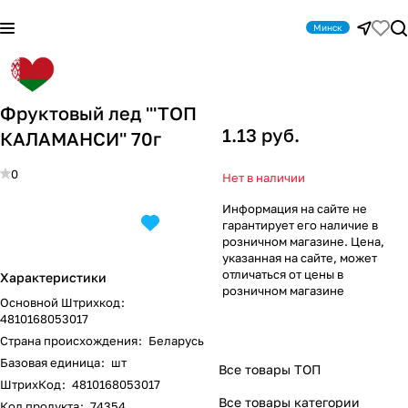
Минск
Фруктовый лед '''ТОП
1.13 руб.
КАЛАМАНСИ'' 70г
0
Нет в наличии
Информация на сайте не
гарантирует его наличие в
розничном магазине. Цена,
указанная на сайте, может
отличаться от цены в
Характеристики
розничном магазине
Основной Штрихкод
:
4810168053017
Страна происхождения
:
Беларусь
Базовая единица
:
шт
Все товары ТОП
ШтрихКод
:
4810168053017
Все товары категории
Код продукта
:
74354