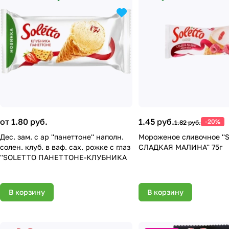
от 1.80 руб.
1.45 руб.
-20%
1.82 руб.
Дес. зам. с ар ''панеттоне'' наполн.
Мороженое сливочное '
солен. клуб. в ваф. сах. рожке с глаз
СЛАДКАЯ МАЛИНА'' 75г
''SOLETTO ПАНЕТТОНЕ-КЛУБНИКА
В корзину
В корзину