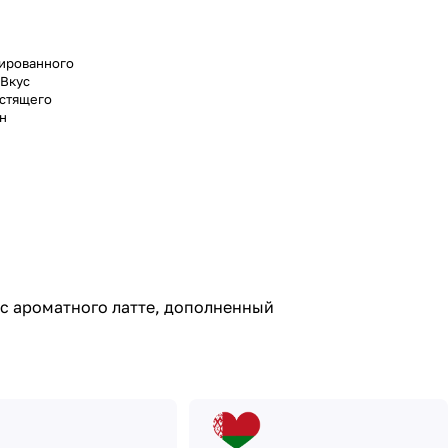
зированного
 Вкус
устящего
нн
ус ароматного латте, дополненный