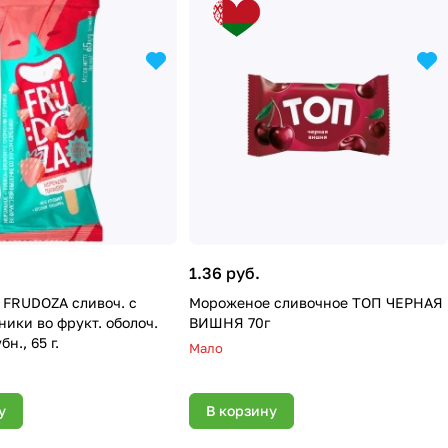
1.36 руб.
FRUDOZA сливоч. с
Мороженое сливочное ТОП ЧЕРНАЯ
ники во фрукт. оболоч.
ВИШНЯ 70г
бн., 65 г.
Мало
у
В корзину