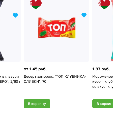
от 1.45 руб.
1.87 руб.
м в глазури
Десерт заморож. "ТОП КЛУБНИКА-
Мороженое 
ЕРО'', 1/60 г
СЛИВКИ", 70г
кусоч. клуб
со вкус. клу
В корзину
В корзин