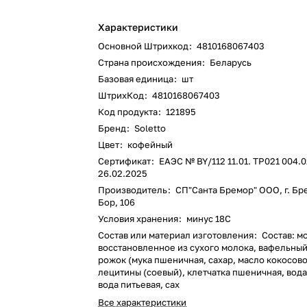
Характеристики
Основной Штрихкод
:
4810168067403
Страна происхождения
:
Беларусь
Базовая единица
:
шт
ШтрихКод
:
4810168067403
Код продукта
:
121895
Бренд
:
Soletto
Цвет
:
кофейный
Сертификат
:
ЕАЭС № BY/112 11.01. ТР021 004.0
26.02.2025
Производитель
:
СП"Санта Бремор" ООО, г. Бре
Бор, 106
Условия хранения
:
минус 18С
Состав или материал изготовления
:
Состав: м
восстановленное из сухого молока, вафельны
рожок (мука пшеничная, сахар, масло кокосово
лецитины (соевый), клетчатка пшеничная, вода
вода питьевая, сах
Все характеристики