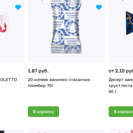
1.87 руб.
от 2.10 ру
'SOLETTO
20 копеек ванилин стаканчик
Десерт замор.фи
пломбир 70г
хруст.тест
60 г
В корзину
В корзин