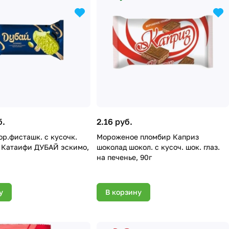
б.
2.16 руб.
сташк. с кусочк.
Мороженое пломбир Каприз
а Катаифи ДУБАЙ эскимо,
шоколад шокол. с кусоч. шок. глаз.
на печенье, 90г
у
В корзину