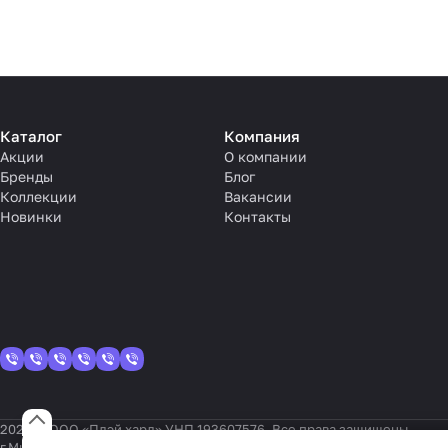
Каталог
Компания
Акции
О компании
Бренды
Блог
Коллекции
Вакансии
Новинки
Контакты
2026 © ООО «Плэй хард» УНП 193607576. Все права защищены.
Настройки файлов cookie
г.Минск, пер. Тучинский, 2А, офис 402, Республика Беларусь, 220004