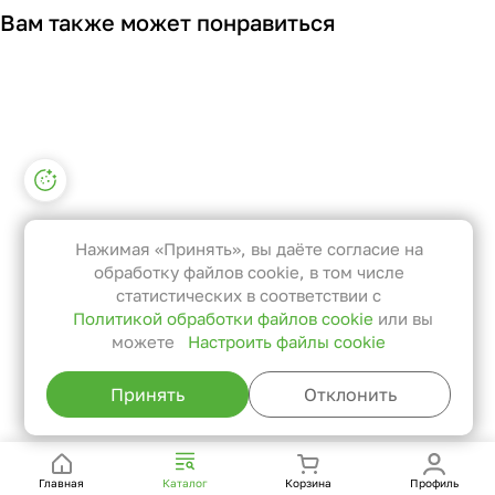
Вам также может понравиться
Настройки файлов cookie
Функциональные
Эти файлы необходимы для
Нажимая «Принять», вы даёте согласие на
функционирования сайта и не
обработку файлов cookie, в том числе
могут быть отключены в наших
статистических в соответствии с
Политикой обработки файлов cookie
или вы
системах. Вы можете настроить
можете
Настроить файлы cookie
браузер так, чтобы он блокировал
их или уведомлял вас об их
Принять
Отклонить
использовании, но в таком случае
возможно, что некоторые разделы
сайта не будут работать.
Главная
Каталог
Корзина
Профиль
Статистические