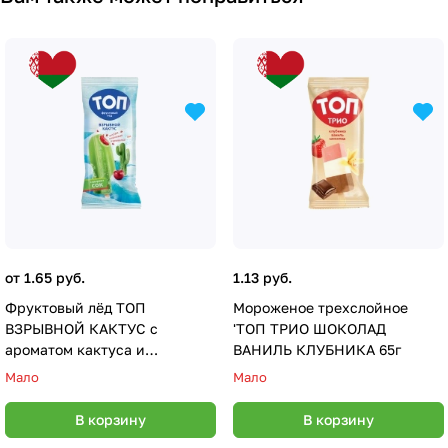
от 1.65 руб.
1.13 руб.
Фруктовый лёд ТОП
Мороженое трехслойное
ВЗРЫВНОЙ КАКТУС с
'ТОП ТРИО ШОКОЛАД
ароматом кактуса и
ВАНИЛЬ КЛУБНИКА 65г
вишневой начинкой с
Мало
Мало
взрывной карамелью 70г
В корзину
В корзину