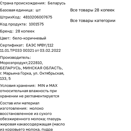
Страна происхождения
:
Беларусь
Все товары 28 копеек
Базовая единица
:
шт
ШтрихКод
:
4810206007675
Все товары категории
Код продукта
:
1001575
Бренд
:
28 копеек
Цвет
:
бело-коричневый
Сертификат
:
ЕАЭС №BY/112
11.01.ТР033 00321 от 03.02.2022
Производитель
:
Морозпродукт,222810,
БЕЛАРУСЬ, МИНСКАЯ ОБЛАСТЬ,
г. Марьина Горка, ул. Октябрьская,
133, 5
Условия хранения
:
MIN и MAX
относительная влажность при
хранении не регламентируется
Состав или материал
изготовления
:
молоко
восстановленное из сухого
обезжиренного молока; глазурь
жировая какаосодержащая (масло
из коровьего молока, пудра