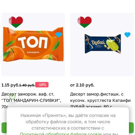
1.15 руб.
-18%
от 2.10 руб.
1.40 руб.
Десерт заморож. ваф. ст.
Десерт замор.фисташк. с
Настройки файлов cookie
''ТОП МАНДАРИН-СЛИВКИ'',
кусочк. хруст.теста Катаифи
Функциональные
70г
ДУБАЙ эскимо, 60 г
Эти файлы необходимы для
Нажимая «Принять», вы даёте согласие на
функционирования сайта и не
обработку файлов cookie, в том числе
могут быть отключены в наших
В корзину
В корзину
статистических в соответствии с
Политикой обработки файлов cookie
или вы