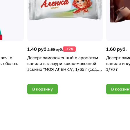
1.40 руб.
1.60 руб.
-12%
1.59 руб.
воч. с
Десерт замороженный с ароматом
Десерт зам
. оболоч.
ванили в глазури какао-молочной
ванили и к
эскимо "МОЯ АЛЕНКА", 1/65 г (сод.
1/70 г
м.ж. 3 мас. % или более, но менее 7
мас. %) полим. уп
В корзину
В корзин