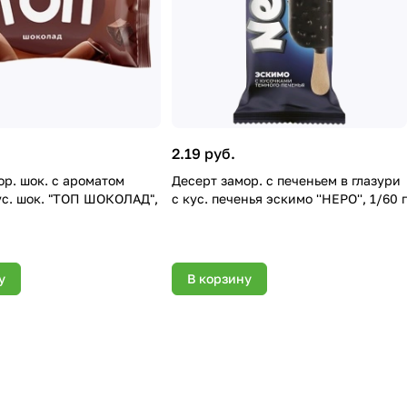
2.19 руб.
ор. шок. с ароматом
Десерт замор. с печеньем в глазури
ус. шок. "ТОП ШОКОЛАД",
с кус. печенья эскимо ''НЕРО'', 1/60 г
у
В корзину