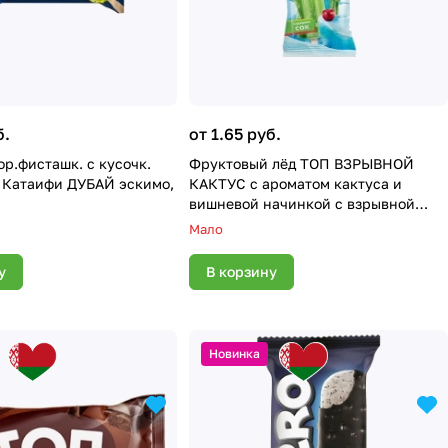
б.
от 1.65 руб.
сташк. с кусочк.
Фруктовый лёд ТОП ВЗРЫВНОЙ
а Катаифи ДУБАЙ эскимо,
КАКТУС с ароматом кактуса и
вишневой начинкой с взрывной
карамелью 70г
Мало
у
В корзину
Новинка