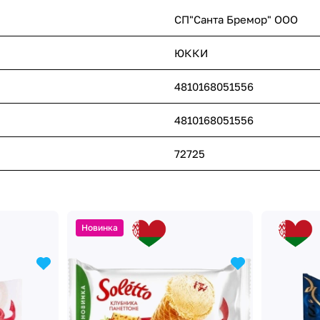
СП"Санта Бремор" ООО
ЮККИ
4810168051556
4810168051556
72725
Новинка