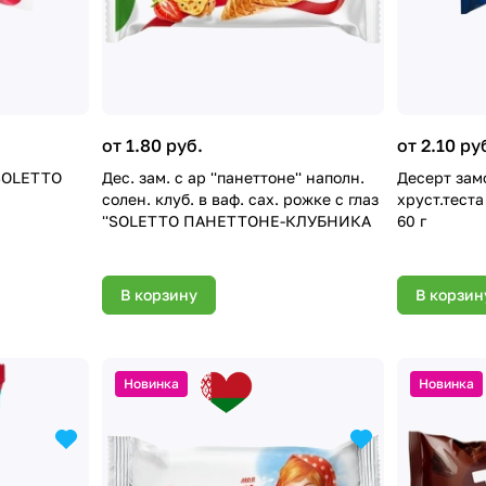
от 1.80 руб.
от 2.10 ру
'SOLETTO
Дес. зам. с ар ''панеттоне'' наполн.
Десерт замор.фи
солен. клуб. в ваф. сах. рожке с глаз
хруст.тест
''SOLETTO ПАНЕТТОНЕ-КЛУБНИКА
60 г
В корзину
В корзин
Новинка
Новинка