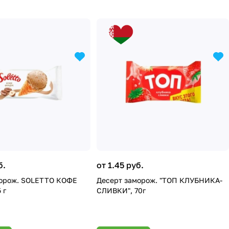
б.
от 1.45 руб.
морож. SOLETTO КОФЕ
Десерт заморож. "ТОП КЛУБНИКА-
 г
СЛИВКИ", 70г