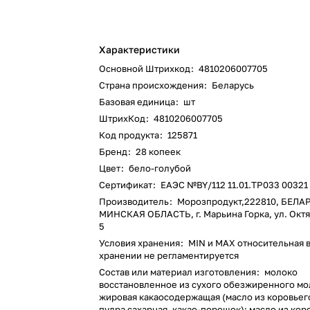
Характеристики
Основной Штрихкод
:
4810206007705
Страна происхождения
:
Беларусь
Базовая единица
:
шт
ШтрихКод
:
4810206007705
Код продукта
:
125871
Бренд
:
28 копеек
Цвет
:
бело-голубой
Сертификат
:
ЕАЭС №BY/112 11.01.ТР033 00321 
Производитель
:
Морозпродукт,222810, БЕЛА
МИНСКАЯ ОБЛАСТЬ, г. Марьина Горка, ул. Октя
5
Условия хранения
:
MIN и MAX относительная 
хранении не регламентируется
Состав или материал изготовления
:
молоко
восстановленное из сухого обезжиренного мол
жировая какаосодержащая (масло из коровьег
пудра сахарная, какао-порошок); масло из кор