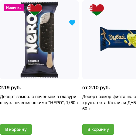
Новинка
2.19 руб.
от 2.10 руб.
Десерт замор. с печеньем в глазури
Десерт замор.фисташк. с кусочк.
с кус. печенья эскимо ''НЕРО'', 1/60 г
хруст.теста Катаифи ДУ
60 г
В корзину
В корзину