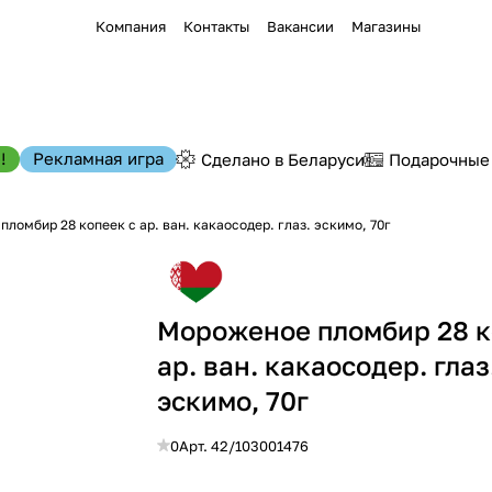
Компания
Контакты
Вакансии
Магазины
!
Рекламная игра
Сделано в Беларуси
Подарочные
ломбир 28 копеек с ар. ван. какаосодер. глаз. эскимо, 70г
Мороженое пломбир 28 к
ар. ван. какаосодер. глаз
эскимо, 70г
0
Арт.
42/103001476