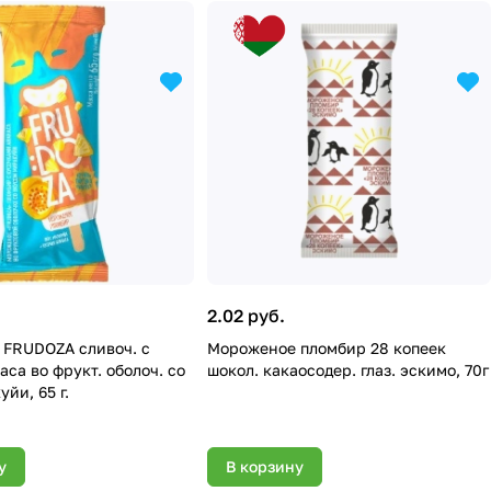
2.02 руб.
FRUDOZA сливоч. с
Мороженое пломбир 28 копеек
аса во фрукт. оболоч. со
шокол. какаосодер. глаз. эскимо, 70г
уйи, 65 г.
у
В корзину