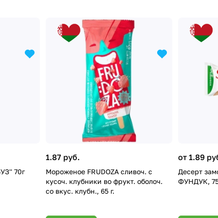
1.87 руб.
от 1.89 ру
З'' 70г
Мороженое FRUDOZA сливоч. с
Десерт за
кусоч. клубники во фрукт. оболоч.
ФУНДУК, 75
со вкус. клубн., 65 г.