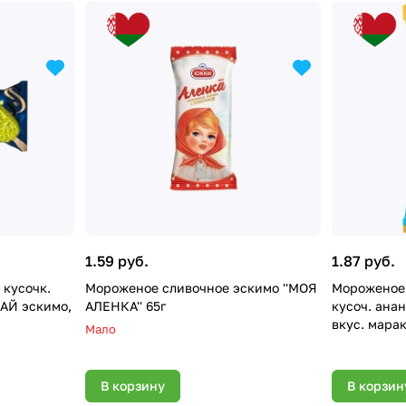
1.59 руб.
1.87 руб.
Мороженое сливочное эскимо ''МОЯ
Мороженое 
БАЙ эскимо,
АЛЕНКА'' 65г
кусоч. анан
вкус. марак
Мало
В корзину
В корзин