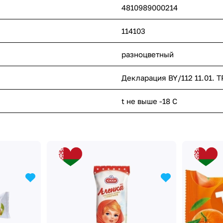
4810989000214
114103
разноцветный
Декларация BY/112 11.01. Т
t не выше -18 С