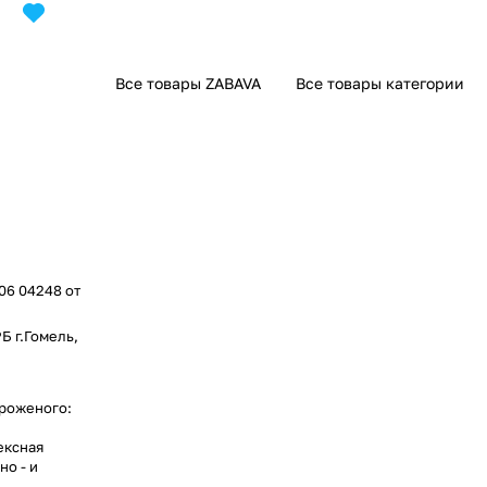
Все товары ZABAVA
Все товары категории
006 04248 от
Б г.Гомель,
ороженого:
ексная
но - и