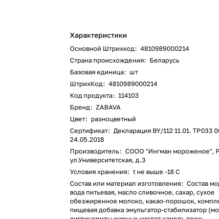
Характеристики
Основной Штрихкод
:
4810989000214
Страна происхождения
:
Беларусь
Базовая единица
:
шт
ШтрихКод
:
4810989000214
Код продукта
:
114103
Бренд
:
ZABAVA
Цвет
:
разноцветный
Сертификат
:
Декларация BY/112 11.01. ТР033 
24.05.2018
Производитель
:
СООО "Ингман мороженое", Р
ул.Университетская, д.3
Условия хранения
:
t не выше -18 С
Состав или материал изготовления
:
Состав м
вода питьевая, масло сливочное, сахар, сухое
обезжиренное молоко, какао-порошок, компл
пищевая добавка эмульгатор-стабилизатор (мо
диглицериды жирных кислот камедь рожк