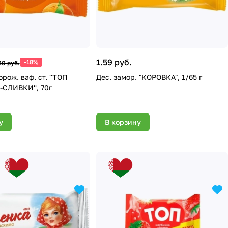
1.59 руб.
-18%
40 руб.
рож. ваф. ст. ''ТОП
Дес. замор. "КОРОВКА", 1/65 г
СЛИВКИ'', 70г
у
В корзину