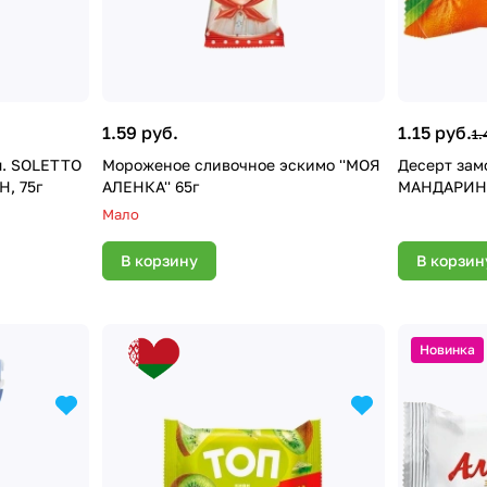
1.59 руб.
1.15 руб.
1.
ш. SOLETTO
Мороженое сливочное эскимо ''МОЯ
Десерт замо
, 75г
АЛЕНКА'' 65г
МАНДАРИН-
Мало
В корзину
В корзин
Новинка