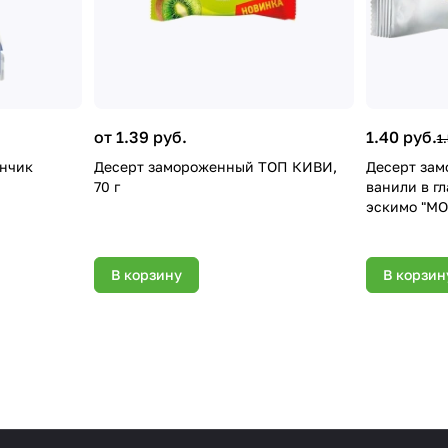
от 1.39 руб.
1.40 руб.
1
анчик
Десерт замороженный ТОП КИВИ,
Десерт зам
70 г
ванили в г
эскимо "МОЯ
м.ж. 3 мас.
мас. %) пол
В корзину
В корзин